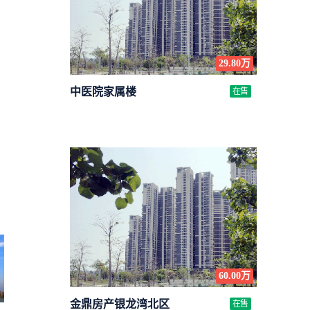
29.80万
中医院家属楼
在售
60.00万
金鼎房产银龙湾北区
在售