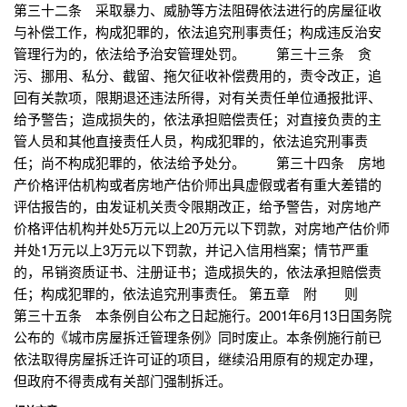
第三十二条 采取暴力、威胁等方法阻碍依法进行的房屋征收
与补偿工作，构成犯罪的，依法追究刑事责任；构成违反治安
管理行为的，依法给予治安管理处罚。 第三十三条 贪
污、挪用、私分、截留、拖欠征收补偿费用的，责令改正，追
回有关款项，限期退还违法所得，对有关责任单位通报批评、
给予警告；造成损失的，依法承担赔偿责任；对直接负责的主
管人员和其他直接责任人员，构成犯罪的，依法追究刑事责
任；尚不构成犯罪的，依法给予处分。 第三十四条 房地
产价格评估机构或者房地产估价师出具虚假或者有重大差错的
评估报告的，由发证机关责令限期改正，给予警告，对房地产
价格评估机构并处5万元以上20万元以下罚款，对房地产估价师
并处1万元以上3万元以下罚款，并记入信用档案；情节严重
的，吊销资质证书、注册证书；造成损失的，依法承担赔偿责
任；构成犯罪的，依法追究刑事责任。 第五章 附 则
第三十五条 本条例自公布之日起施行。2001年6月13日国务院
公布的《城市房屋拆迁管理条例》同时废止。本条例施行前已
依法取得房屋拆迁许可证的项目，继续沿用原有的规定办理，
但政府不得责成有关部门强制拆迁。