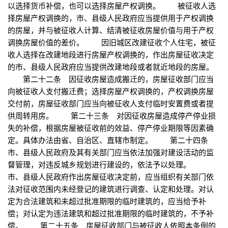
以选择货币补偿，也可以选择房屋产权调换。 被征收人选
择房屋产权调换的，市、县级人民政府应当提供用于产权调换
的房屋，并与被征收人计算、结清被征收房屋价值与用于产权
调换房屋价值的差价。 因旧城区改建征收个人住宅，被征
收人选择在改建地段进行房屋产权调换的，作出房屋征收决定
的市、县级人民政府应当提供改建地段或者就近地段的房屋。
第二十二条 因征收房屋造成搬迁的，房屋征收部门应当
向被征收人支付搬迁费；选择房屋产权调换的，产权调换房屋
交付前，房屋征收部门应当向被征收人支付临时安置费或者提
供周转用房。 第二十三条 对因征收房屋造成停产停业损
失的补偿，根据房屋被征收前的效益、停产停业期限等因素确
定。具体办法由省、自治区、直辖市制定。 第二十四条
市、县级人民政府及其有关部门应当依法加强对建设活动的监
督管理，对违反城乡规划进行建设的，依法予以处理。
市、县级人民政府作出房屋征收决定前，应当组织有关部门依
法对征收范围内未经登记的建筑进行调查、认定和处理。对认
定为合法建筑和未超过批准期限的临时建筑的，应当给予补
偿；对认定为违法建筑和超过批准期限的临时建筑的，不予补
偿。 第二十五条 房屋征收部门与被征收人依照本条例的