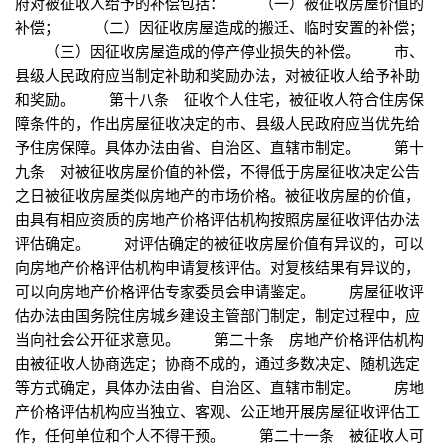
府对被征收人给予的补偿包括： （一）被征收房屋价值的
补偿； （二）因征收房屋造成的搬迁、临时安置的补偿；
（三）因征收房屋造成的停产停业损失的补偿。 市、
县级人民政府应当制定补助和奖励办法，对被征收人给予补助
和奖励。 第十八条 征收个人住宅，被征收人符合住房保
障条件的，作出房屋征收决定的市、县级人民政府应当优先给
予住房保障。具体办法由省、自治区、直辖市制定。 第十
九条 对被征收房屋价值的补偿，不得低于房屋征收决定公告
之日被征收房屋类似房地产的市场价格。被征收房屋的价值，
由具有相应资质的房地产价格评估机构按照房屋征收评估办法
评估确定。 对评估确定的被征收房屋价值有异议的，可以
向房地产价格评估机构申请复核评估。对复核结果有异议的，
可以向房地产价格评估专家委员会申请鉴定。 房屋征收评
估办法由国务院住房城乡建设主管部门制定，制定过程中，应
当向社会公开征求意见。 第二十条 房地产价格评估机构
由被征收人协商选定；协商不成的，通过多数决定、随机选定
等方式确定，具体办法由省、自治区、直辖市制定。 房地
产价格评估机构应当独立、客观、公正地开展房屋征收评估工
作，任何单位和个人不得干预。 第二十一条 被征收人可