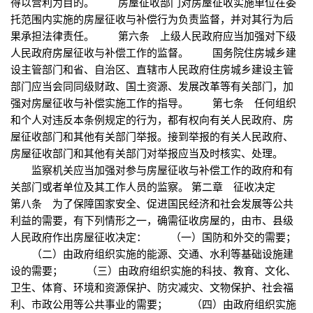
得以营利为目的。 房屋征收部门对房屋征收实施单位在委
托范围内实施的房屋征收与补偿行为负责监督，并对其行为后
果承担法律责任。 第六条 上级人民政府应当加强对下级
人民政府房屋征收与补偿工作的监督。 国务院住房城乡建
设主管部门和省、自治区、直辖市人民政府住房城乡建设主管
部门应当会同同级财政、国土资源、发展改革等有关部门，加
强对房屋征收与补偿实施工作的指导。 第七条 任何组织
和个人对违反本条例规定的行为，都有权向有关人民政府、房
屋征收部门和其他有关部门举报。接到举报的有关人民政府、
房屋征收部门和其他有关部门对举报应当及时核实、处理。
监察机关应当加强对参与房屋征收与补偿工作的政府和有
关部门或者单位及其工作人员的监察。 第二章 征收决定
第八条 为了保障国家安全、促进国民经济和社会发展等公共
利益的需要，有下列情形之一，确需征收房屋的，由市、县级
人民政府作出房屋征收决定： （一）国防和外交的需要；
（二）由政府组织实施的能源、交通、水利等基础设施建
设的需要； （三）由政府组织实施的科技、教育、文化、
卫生、体育、环境和资源保护、防灾减灾、文物保护、社会福
利、市政公用等公共事业的需要； （四）由政府组织实施