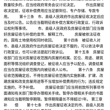
数量较多的，应当经政府常务会议讨论决定。 作出房屋征
收决定前，征收补偿费用应当足额到位、专户存储、专款专
用。 第十三条 市、县级人民政府作出房屋征收决定后应
当及时公告。公告应当载明征收补偿方案和行政复议、行政诉
讼权利等事项。 市、县级人民政府及房屋征收部门应当做
好房屋征收与补偿的宣传、解释工作。 房屋被依法征收
的，国有土地使用权同时收回。 第十四条 被征收人对
市、县级人民政府作出的房屋征收决定不服的，可以依法申请
行政复议，也可以依法提起行政诉讼。 第十五条 房屋征
收部门应当对房屋征收范围内房屋的权属、区位、用途、建筑
面积等情况组织调查登记，被征收人应当予以配合。调查结果
应当在房屋征收范围内向被征收人公布。 第十六条 房屋
征收范围确定后，不得在房屋征收范围内实施新建、扩建、改
建房屋和改变房屋用途等不当增加补偿费用的行为；违反规定
实施的，不予补偿。 房屋征收部门应当将前款所列事项书
面通知有关部门暂停办理相关手续。暂停办理相关手续的书面
通知应当载明暂停期限。暂停期限最长不得超过1年。 第三章
补 偿 第十七条 作出房屋征收决定的市、县级人民政