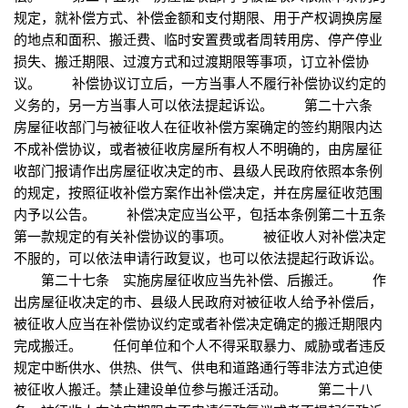
规定，就补偿方式、补偿金额和支付期限、用于产权调换房屋
的地点和面积、搬迁费、临时安置费或者周转用房、停产停业
损失、搬迁期限、过渡方式和过渡期限等事项，订立补偿协
议。 补偿协议订立后，一方当事人不履行补偿协议约定的
义务的，另一方当事人可以依法提起诉讼。 第二十六条
房屋征收部门与被征收人在征收补偿方案确定的签约期限内达
不成补偿协议，或者被征收房屋所有权人不明确的，由房屋征
收部门报请作出房屋征收决定的市、县级人民政府依照本条例
的规定，按照征收补偿方案作出补偿决定，并在房屋征收范围
内予以公告。 补偿决定应当公平，包括本条例第二十五条
第一款规定的有关补偿协议的事项。 被征收人对补偿决定
不服的，可以依法申请行政复议，也可以依法提起行政诉讼。
第二十七条 实施房屋征收应当先补偿、后搬迁。 作
出房屋征收决定的市、县级人民政府对被征收人给予补偿后，
被征收人应当在补偿协议约定或者补偿决定确定的搬迁期限内
完成搬迁。 任何单位和个人不得采取暴力、威胁或者违反
规定中断供水、供热、供气、供电和道路通行等非法方式迫使
被征收人搬迁。禁止建设单位参与搬迁活动。 第二十八