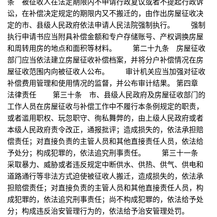
条 被征收人在法定期限内不申请行政复议或者不提起行政诉
讼，在补偿决定规定的期限内又不搬迁的，由作出房屋征收决
定的市、县级人民政府依法申请人民法院强制执行。 强制
执行申请书应当附具补偿金额和专户存储账号、产权调换房屋
和周转用房的地点和面积等材料。 第二十九条 房屋征收
部门应当依法建立房屋征收补偿档案，并将分户补偿情况在房
屋征收范围内向被征收人公布。 审计机关应当加强对征收
补偿费用管理和使用情况的监督，并公布审计结果。 第四章
法律责任 第三十条 市、县级人民政府及房屋征收部门的
工作人员在房屋征收与补偿工作中不履行本条例规定的职责，
或者滥用职权、玩忽职守、徇私舞弊的，由上级人民政府或者
本级人民政府责令改正，通报批评；造成损失的，依法承担赔
偿责任；对直接负责的主管人员和其他直接责任人员，依法给
予处分；构成犯罪的，依法追究刑事责任。 第三十一条
采取暴力、威胁或者违反规定中断供水、供热、供气、供电和
道路通行等非法方式迫使被征收人搬迁，造成损失的，依法承
担赔偿责任；对直接负责的主管人员和其他直接责任人员，构
成犯罪的，依法追究刑事责任；尚不构成犯罪的，依法给予处
分；构成违反治安管理行为的，依法给予治安管理处罚。