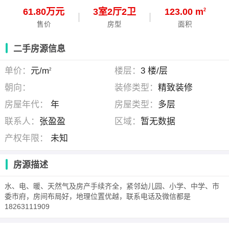
61.80万元
3
室
2
厅
2
卫
123.00 m
2
售价
房型
面积
二手房源信息
单价：
元/m
楼层：
3 楼/层
2
朝向：
装修类型：
精致装修
房屋年代：
年
房屋类型：
多层
联系人：
张盈盈
区域：
暂无数据
产权年限：
未知
房源描述
水、电、暖、天然气及房产手续齐全，紧邻幼儿园、小学、中学、市
委市府，房间布局好，地理位置优越，联系电话及微信都是
18263111909