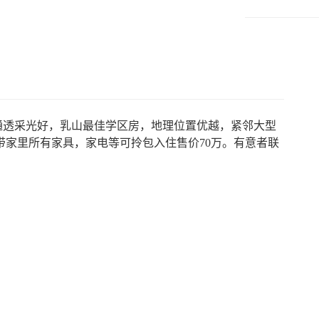
南边通透采光好，乳山最佳学区房，地理位置优越，紧邻大型
带家里所有家具，家电等可拎包入住售价70万。有意者联