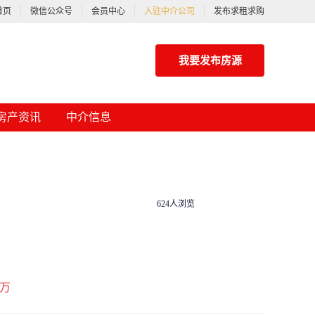
首页
微信公众号
会员中心
入驻中介公司
发布求租求购
我要发布房源
房产资讯
中介信息
624人浏览
万