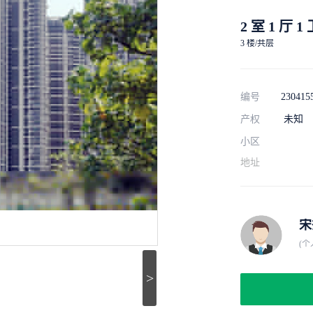
2 室 1 厅 1
3 楼/共层
编号
230415
产权
未知
小区
地址
宋
(个
>