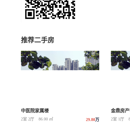
推荐二手房
中医院家属楼
金鼎房产
2室 2厅
86.00 ㎡
2室 1厅
29.80
万