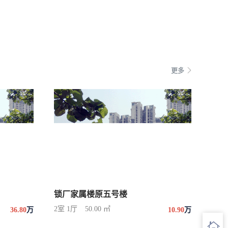
更多
锁厂家属楼原五号楼
2室 1厅
50.00 ㎡
36.80
万
10.90
万