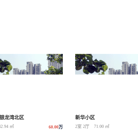
银龙湾北区
新华小区
82.94 ㎡
2室 2厅
71.00 ㎡
60.00
万