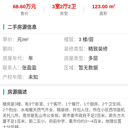
68.60万元
3
室
2
厅
2
卫
123.00 m
2
售价
房型
面积
二手房源信息
单价：
元/m
楼层：
3 楼/层
2
朝向：
装修类型：
精致装修
房屋年代：
年
房屋类型：
多层
联系人：
张盈盈
区域：
暂无数据
产权年限：
未知
房源描述
楼房是3楼，有3个卧室、1个客厅、1个餐厅、1个厨房、2个卫生间、
2个阳台、水电暖天然气齐全、精装修、拎包入住，所在小区西邻是机
关托儿所，南邻是乳山市公安局，距市委市政府不足2百米，距东方大
厦不足1百米，距二实小、府前中学、集市均约3～4百米，地理位置
十分优越。