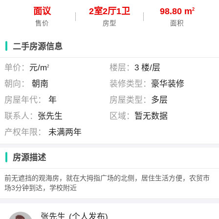
面议
2
室
2
厅
1
卫
98.80 m
2
售价
房型
面积
二手房源信息
单价：
元/m
楼层：
3 楼/层
2
朝向：
朝南
装修类型：
豪华装修
房屋年代：
年
房屋类型：
多层
联系人：
张先生
区域：
暂无数据
产权年限：
未满两年
房源描述
前无遮挡的观海房，就在大拇指广场的北侧，居住生活方便，农贸市
场3分钟到达，学校附近
张先生
(个人发布)